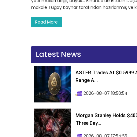
yatırımcıları değil, büyük… Binance’de Bitcoin Düşüş
makale Tuğay Kaynar tarafından hazırlanmış ve k
Read More
Latest News
ASTER Trades At $0.5999 A
Range A...
2026-08-07 18:50:54
Morgan Stanley Holds $400 
Three Day...
2026-08-07 17:54:55