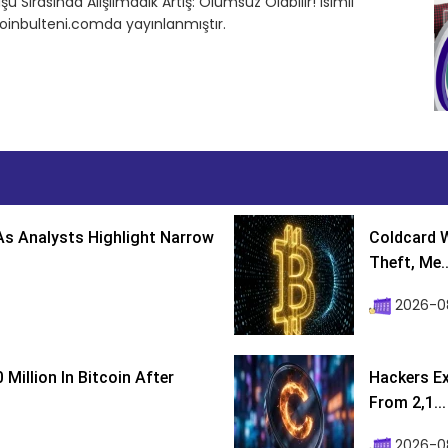
ü Sırasında Alışılmadık Artış: Olumsuz Olabilir! isimli
oinbulteni.comda yayınlanmıştır.
s Analysts Highlight Narrow
Coldcard W
Theft, Me..
2026-0
Million In Bitcoin After
Hackers Ex
From 2,1...
2026-0