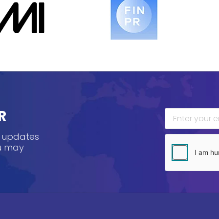
R
, updates
ou may