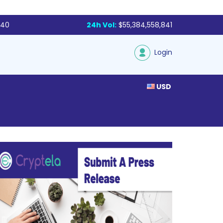
340
24h Vol:
$55,384,558,841
Login
USD