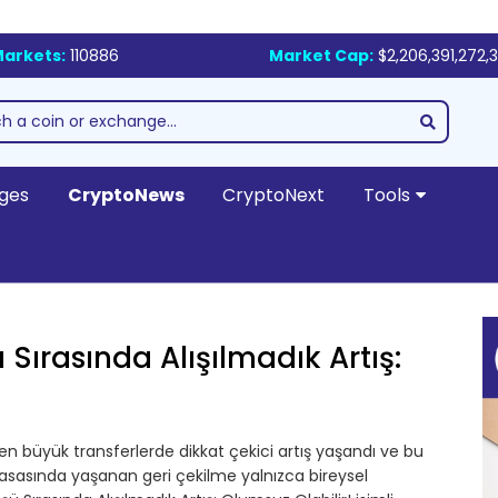
arkets:
110886
Market Cap:
$2,206,391,272,
ges
CryptoNews
CryptoNext
Tools
Sırasında Alışılmadık Artış:
en büyük transferlerde dikkat çekici artış yaşandı ve bu
piyasasında yaşanan geri çekilme yalnızca bireysel