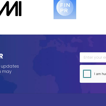
R
, updates
ou may