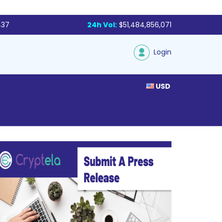
437
24h Vol:
$51,484,856,071
Login
USD