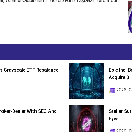
liş Yanıltıcı Olabilir isimli makale Fatih TAŞDEMİR tarafından
s Grayscale ETF Rebalance
Eole Inc. 
Acquire $..
2026-0
roker-Dealer With SEC And
Stellar Su
Eyes...
2026-0