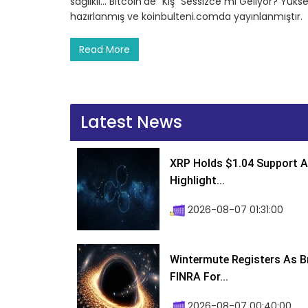
sağlıklı… Bitcoin’de “Kış” Sessizce mi Geliyor? Yükse
hazırlanmış ve koinbulteni.comda yayınlanmıştır.
Read More
Latest News
XRP Holds $1.04 Support A
Highlight...
2026-08-07 01:31:00
Wintermute Registers As B
FINRA For...
2026-08-07 00:40:00