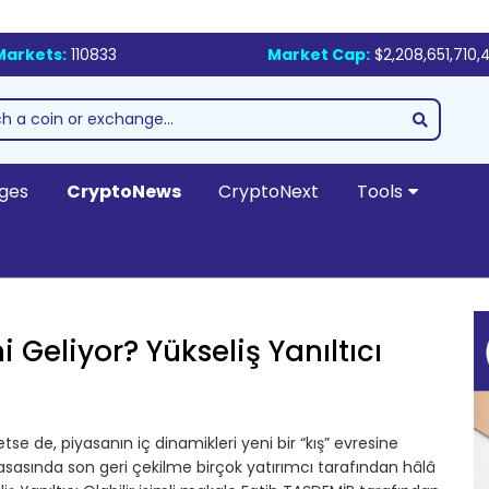
Markets:
110833
Market Cap:
$2,208,651,710,
ges
CryptoNews
CryptoNext
Tools
i Geliyor? Yükseliş Yanıltıcı
e de, piyasanın iç dinamikleri yeni bir “kış” evresine
iyasasında son geri çekilme birçok yatırımcı tarafından hâlâ