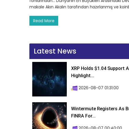
fonlarından… Dünyanın En Büyükleri Arasındaki Dev
makale Akın Akalın tarafından hazırlanmış ve koin
Read More
Latest News
XRP Holds $1.04 Support A
Highlight...
2026-08-07 01:31:00
Wintermute Registers As B
FINRA For...
2026-08-07 00:40:00