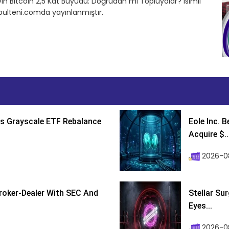
in Bitcoin 2,5 Kat Büyüdü: Doğrudan mı Topluyolar? isimli
bulteni.comda yayınlanmıştır.
s Grayscale ETF Rebalance
Eole Inc. 
Acquire $..
2026-0
roker-Dealer With SEC And
Stellar Su
Eyes...
2026-0