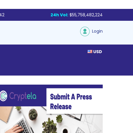
142
24h Vol:
$55,758,482,224
Login
USD