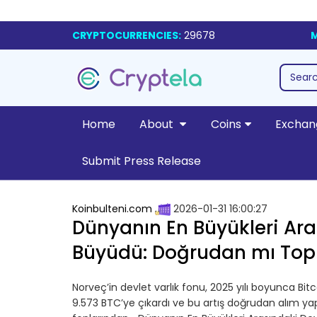
CRYPTOCURRENCIES:
29678
M
Home
About
Coins
Exchan
Submit Press Release
Koinbulteni.com
2026-01-31 16:00:27
Dünyanın En Büyükleri Aras
Büyüdü: Doğrudan mı Top
Norveç’in devlet varlık fonu, 2025 yılı boyunca Bit
9.573 BTC’ye çıkardı ve bu artış doğrudan alım ya