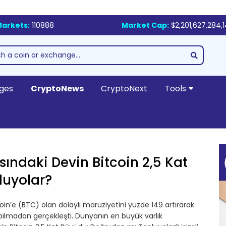
arkets:
110888
Market Cap:
$2,201,627,284,
ges
CryptoNews
CryptoNext
Tools
ındaki Devin Bitcoin 2,5 Kat
luyolar?
coin’e (BTC) olan dolaylı maruziyetini yüzde 149 artırarak
pılmadan gerçekleşti. Dünyanın en büyük varlık