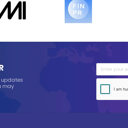
R
, updates
ou may