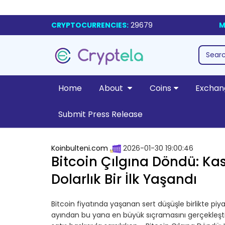
CRYPTOCURRENCIES:
29679
M
Home
About
Coins
Exchan
Submit Press Release
Koinbulteni.com
2026-01-30 19:00:46
Bitcoin Çılgına Döndü: Ka
Dolarlık Bir İlk Yaşandı
Bitcoin fiyatında yaşanan sert düşüşle birlikte piy
ayından bu yana en büyük sıçramasını gerçekleşt