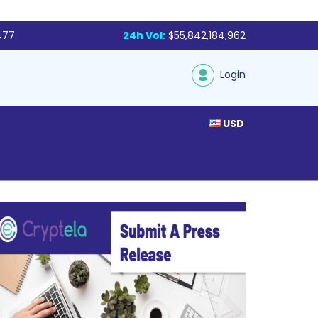
477
24h Vol:
$55,842,184,962
Login
USD