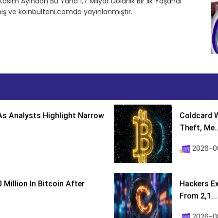
 Kasım Ayından Bu Yana 1,7 Milyar Dolarlık Bir İlk Yaşandı
ış ve koinbulteni.comda yayınlanmıştır.
s Analysts Highlight Narrow
Coldcard W
Theft, Me..
2026-0
Million In Bitcoin After
Hackers Ex
From 2,1...
2026-0