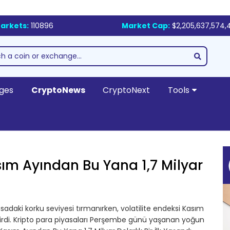
arkets:
110896
Market Cap:
$2,205,637,574,
ges
CryptoNews
CryptoNext
Tools
sım Ayından Bu Yana 1,7 Milyar
asadaki korku seviyesi tırmanırken, volatilite endeksi Kasım
irdi. Kripto para piyasaları Perşembe günü yaşanan yoğun