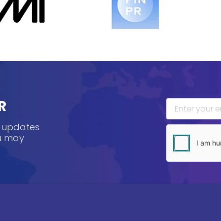
R
, updates
ou may