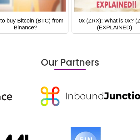
to buy Bitcoin (BTC) from
0x (ZRX): What is 0x? (
Binance?
(EXPLAINED)
Our Partners