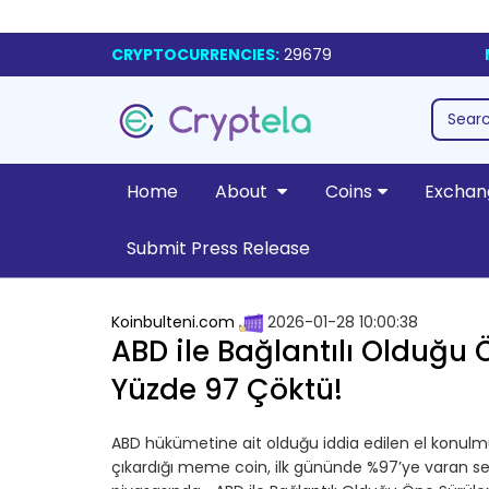
CRYPTOCURRENCIES:
29679
Home
About
Coins
Exchan
Submit Press Release
Koinbulteni.com
2026-01-28 10:00:38
ABD ile Bağlantılı Olduğu
Yüzde 97 Çöktü!
ABD hükümetine ait olduğu iddia edilen el konulmuş
çıkardığı meme coin, ilk gününde %97’ye varan sert