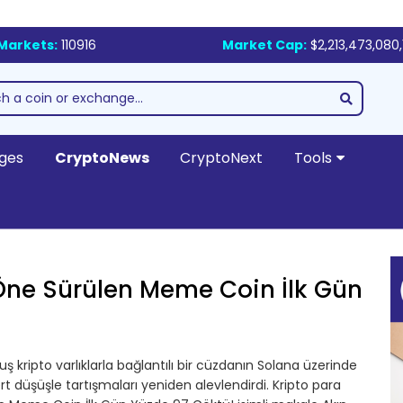
Markets:
110916
Market Cap:
$2,213,473,080,
ges
CryptoNews
CryptoNext
Tools
 Öne Sürülen Meme Coin İlk Gün
 kripto varlıklarla bağlantılı bir cüzdanın Solana üzerinde
 düşüşle tartışmaları yeniden alevlendirdi. Kripto para