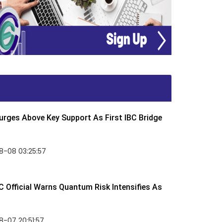
rges Above Key Support As First IBC Bridge
8-08 03:25:57
 Official Warns Quantum Risk Intensifies As
-07 20:51:57