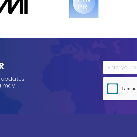
R
, updates
ou may