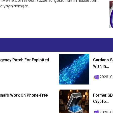
en Meme Coin İlk Gün Yüzde 97 Çöktü! isimli makale Akın
a yayınlanmıştır.
gency Patch For Exploited
Cardano Su
With In...
2026-0
ignal’s Work On Phone-Free
Former SEC
Crypto...
2026-08