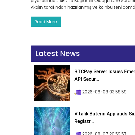
piyasasında… ABD ile Bağlantılı Olduğu Öne Sürül
Akalın tarafından hazırlanmış ve koinbulteni.comd
Read More
Latest News
BTCPay Server Issues Emer
API Secur...
2026-08-08 03:58:59
Vitalik Buterin Applauds S
Registr...
2026-08-07 20:59:57