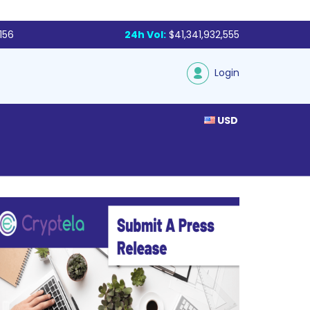
156
24h Vol:
$41,341,932,555
Login
USD