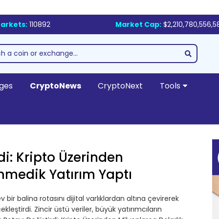
arkets:
110892
Market Cap:
$2,210,780,556,5
ges
CryptoNews
CryptoNext
Tools
di: Kripto Üzerinden
enmedik Yatırım Yaptı
 bir balina rotasını dijital varlıklardan altına çevirerek
leştirdi. Zincir üstü veriler, büyük yatırımcıların