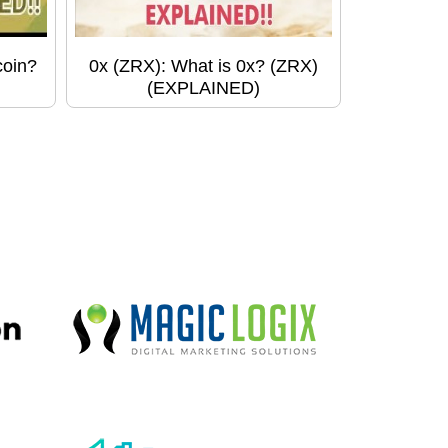
coin?
0x (ZRX): What is 0x? (ZRX)
(EXPLAINED)