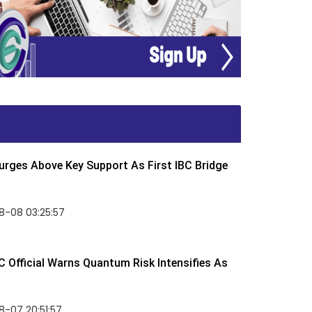
rges Above Key Support As First IBC Bridge
8-08 03:25:57
 Official Warns Quantum Risk Intensifies As
-07 20:51:57