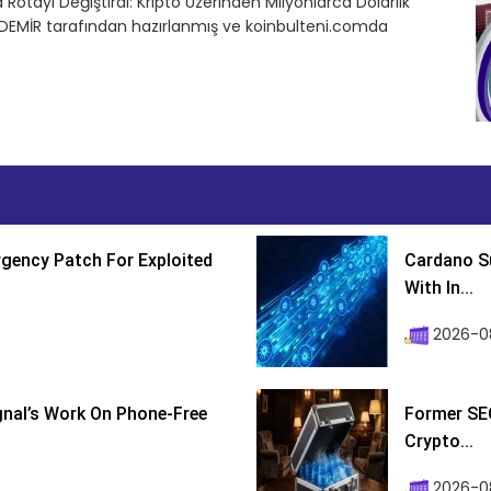
a Rotayı Değiştirdi: Kripto Üzerinden Milyonlarca Dolarlık
ŞDEMİR tarafından hazırlanmış ve koinbulteni.comda
gency Patch For Exploited
Cardano Su
With In...
2026-0
ignal’s Work On Phone-Free
Former SEC
Crypto...
2026-08