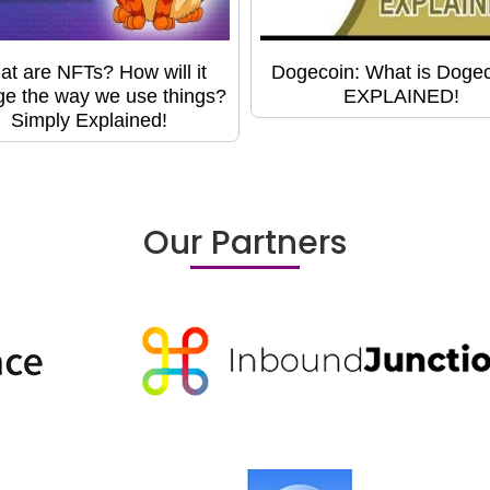
t are NFTs? How will it
Dogecoin: What is Doge
e the way we use things?
EXPLAINED!
Simply Explained!
Our Partners