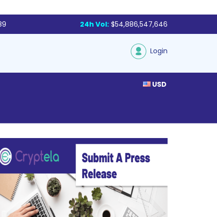
89
24h Vol:
$54,886,547,646
Login
USD