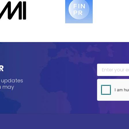
R
, updates
ou may