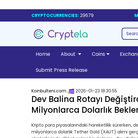
CRYPTOCURRENCIES:
29679
M
Home
About
Coins
Exchan
Submit Press Release
Koinbulteni.com
2026-01-23 18:30:55
Dev Balina Rotayı Değiştir
Milyonlarca Dolarlık Bekl
Kripto para piyasalarındaki hareketlilik sürerken, dev
milyonlarca dolarlık Tether Gold (XAUT) alımı gerçek