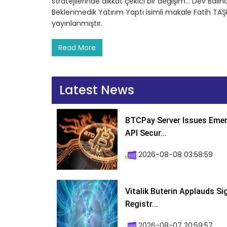
stratejilerinde dikkat çekici bir değişim… Dev Balin
Beklenmedik Yatırım Yaptı isimli makale Fatih TA
yayınlanmıştır.
Read More
Latest News
BTCPay Server Issues Emer
API Secur...
2026-08-08 03:58:59
Vitalik Buterin Applauds S
Registr...
2026-08-07 20:59:57