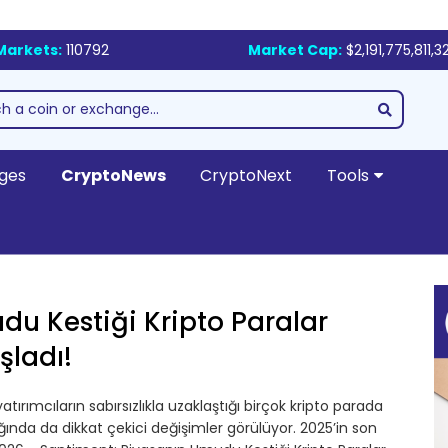
Markets:
110792
Market Cap:
$2,191,775,811,3
ges
CryptoNews
CryptoNext
Tools
u Kestiği Kripto Paralar
şladı!
tırımcıların sabırsızlıkla uzaklaştığı birçok kripto parada
ğında da dikkat çekici değişimler görülüyor. 2025’in son