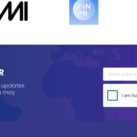
R
, updates
ou may