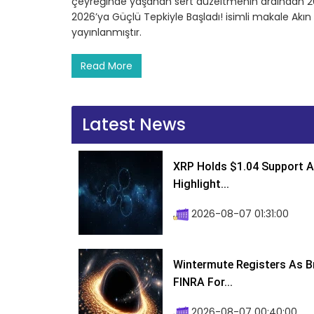
çeyreğinde yaşanan sert düzeltmenin ardından 20
2026’ya Güçlü Tepkiyle Başladı! isimli makale Akı
yayınlanmıştır.
Read More
Latest News
XRP Holds $1.04 Support A
Highlight...
2026-08-07 01:31:00
Wintermute Registers As B
FINRA For...
2026-08-07 00:40:00