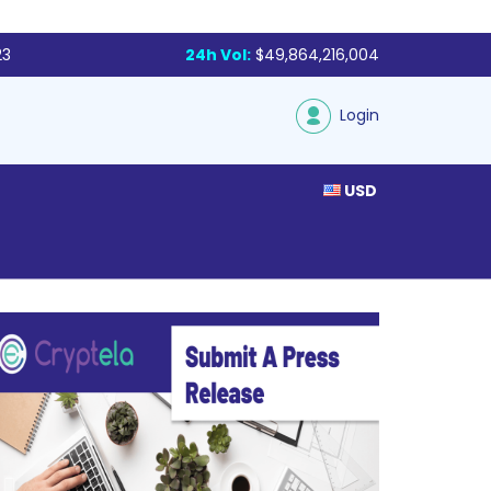
23
24h Vol:
$49,864,216,004
Login
USD