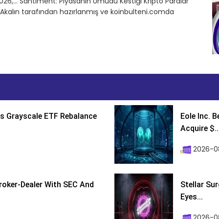
26,… Santiment: Piyasanın Umudu Kestiği Kripto Paralar
n Akalın tarafından hazırlanmış ve koinbulteni.comda
s Grayscale ETF Rebalance
Eole Inc. 
Acquire $..
2026-0
roker-Dealer With SEC And
Stellar Su
Eyes...
2026-0