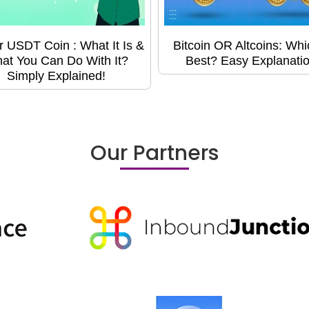
r USDT Coin : What It Is &
Bitcoin OR Altcoins: Whi
at You Can Do With It?
Best? Easy Explanatio
Simply Explained!
Our Partners