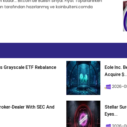
i kadar… Bitcoin’de Bullish Sinyal: Fiyat Toparlanırken
alın tarafından hazırlanmış ve koinbulteni.comda
s Grayscale ETF Rebalance
Eole Inc. 
Acquire $..
2026-0
roker-Dealer With SEC And
Stellar Su
Eyes...
2026-0