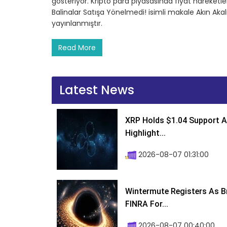
gösteriyor. Kripto para piyasasında fiyat hareketler
Balinalar Satışa Yönelmedi! isimli makale Akın Ak
yayınlanmıştır.
Read More
Latest News
XRP Holds $1.04 Support A
Highlight...
2026-08-07 01:31:00
Wintermute Registers As B
FINRA For...
2026-08-07 00:40:00