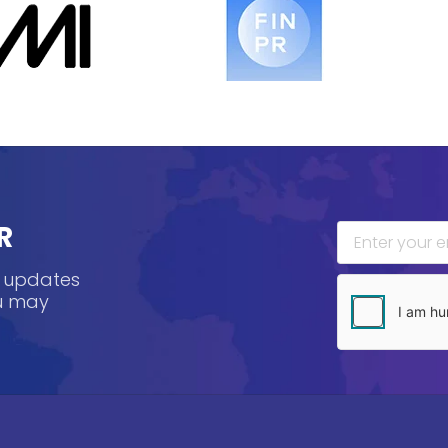
R
, updates
ou may