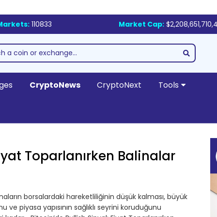
Markets:
110833
Market Cap:
$2,208,651,710,
ges
CryptoNews
CryptoNext
Tools
Fiyat Toparlanırken Balinalar
ların borsalardaki hareketliliğinin düşük kalması, büyük
unu ve piyasa yapısının sağlıklı seyrini koruduğunu