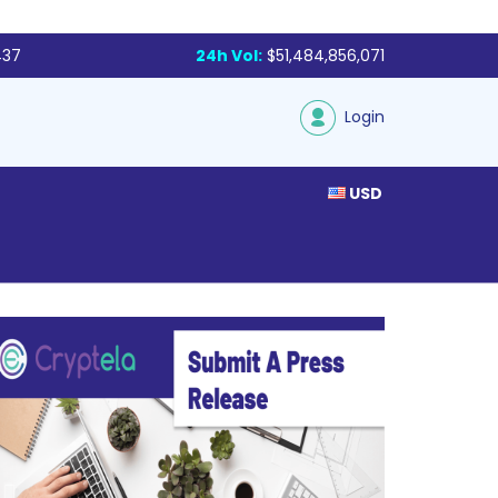
437
24h Vol:
$51,484,856,071
Login
USD