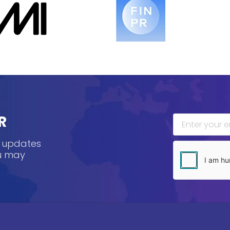
R
, updates
ou may