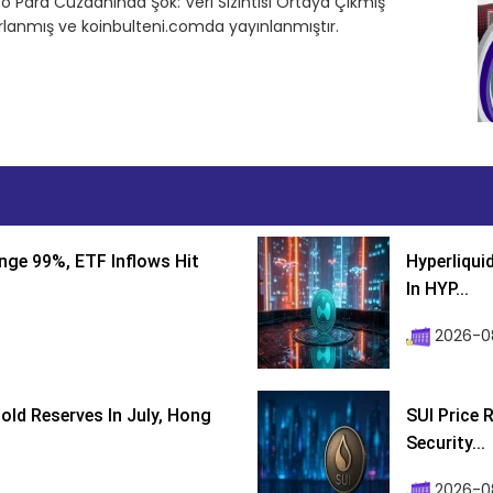
pto Para Cüzdanında Şok: Veri Sızıntısı Ortaya Çıkmış
ırlanmış ve koinbulteni.comda yayınlanmıştır.
nge 99%, ETF Inflows Hit
Hyperliqui
In HYP...
2026-08
ld Reserves In July, Hong
SUI Price 
Security...
2026-0