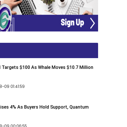
d Targets $100 As Whale Moves $10.7 Million
-09 01:41:59
Rises 4% As Buyers Hold Support, Quantum
8-09 00:06:55