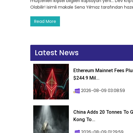
müşterileri kişisel bilgileri kapsayan yeni… Dev Kri
Olabilir! isimli makale Sena Yılmaz tarafından haz
Read More
Latest News
Ethereum Mainnet Fees Plu
$244.9 Mil...
2026-08-09 03:08:59
China Adds 20 Tonnes To Go
Kong To...
2026-08-09 01:29:59