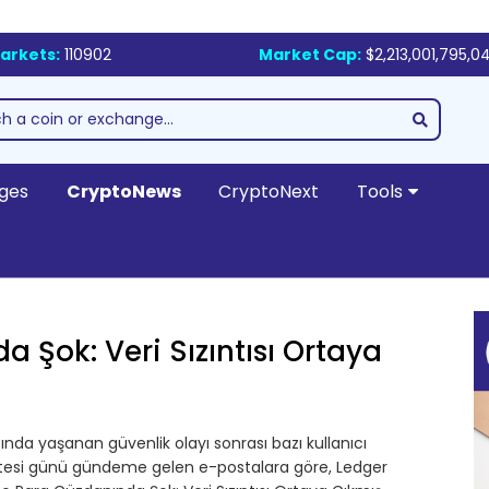
arkets:
110902
Market Cap:
$2,213,001,795,0
ges
CryptoNews
CryptoNext
Tools
 Şok: Veri Sızıntısı Ortaya
nda yaşanan güvenlik olayı sonrası bazı kullanıcı
Pazartesi günü gündeme gelen e-postalara göre, Ledger