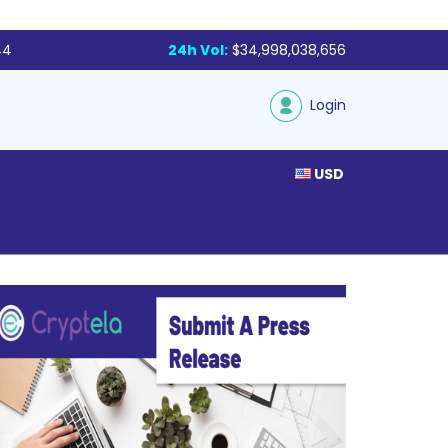
44
24h Vol:
$34,998,038,656
Login
USD