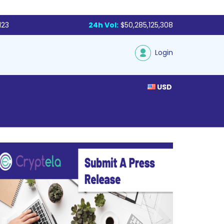
123
24h Vol:
$50,285,125,308
Login
USD