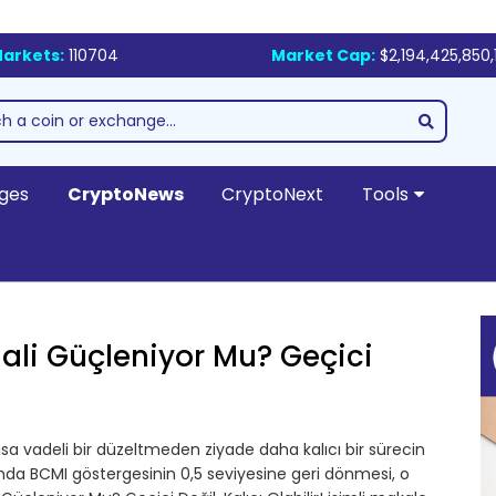
arkets:
110704
Market Cap:
$2,194,425,850,
ges
CryptoNews
CryptoNext
Tools
imali Güçleniyor Mu? Geçici
sa vadeli bir düzeltmeden ziyade daha kalıcı bir sürecin
nda BCMI göstergesinin 0,5 seviyesine geri dönmesi, o