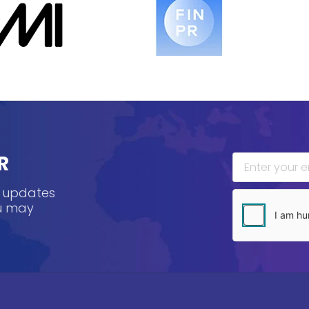
R
, updates
ou may