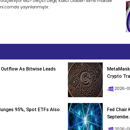
Güçleniyor Mu? Geçici Değil, Kalıcı Olabilir! isimli makale
ni.comda yayınlanmıştır.
 Outflow As Bitwise Leads
MetaMask 
Crypto Tra
2026-0
lunges 95%, Spot ETFs Also
Fed Chair 
Septembe..
2026-08