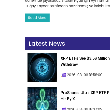
dönemde piyasada… Bitcoin Fiyatı İçin Ayı İhtimali 
Tuğay Kaynar tarafından hazırlanmış ve koinbulte
Read More
Latest News
XRP ETFs See $3.58 Million
Withdraw...
2026-08-06 18:58:09
ProShares Ultra XRP ETF P
Hit By X...
2026-08-06 18:37:09