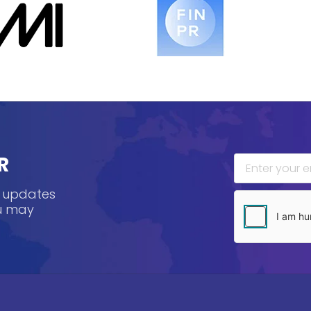
R
, updates
ou may