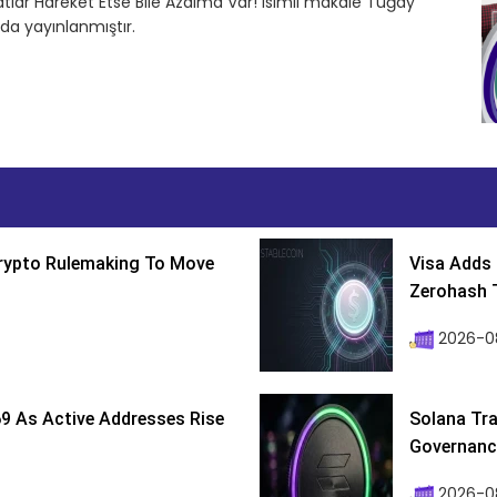
atlar Hareket Etse Bile Azalma Var! isimli makale Tuğay
da yayınlanmıştır.
Crypto Rulemaking To Move
Visa Adds 
Zerohash T
2026-0
9 As Active Addresses Rise
Solana Tra
Governance
2026-0