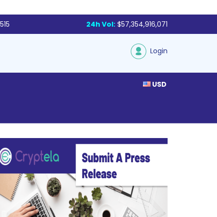
515
24h Vol:
$57,354,916,071
Login
USD