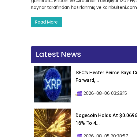
günlerde… Bitcoin ve Altcoinler Yavaşlıyor Mu? Fiy
Kaynar tarafından hazırlanmış ve koinbulteni.com
Read More
Latest News
SEC’s Hester Peirce Says 
Forward,...
2026-08-06 03:28:15
Dogecoin Holds At $0.0696
16% To 4...
2026-08-05 20:38:57