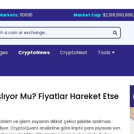
Markets:
110695
Market Cap:
$2,199,990,896,
ges
CryptoNews
CryptoNext
Tools
lıyor Mu? Fiyatlar Hareket Etse
atılım ve işlem sayısının dikkat çekici şekilde azalması
ediyor. CryptoQuant analistine göre kripto para piyasası son