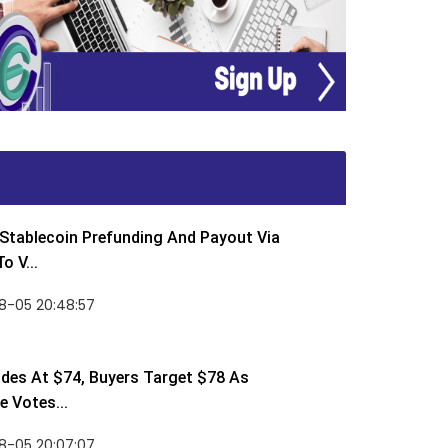
Stablecoin Prefunding And Payout Via
o V...
8-05 20:48:57
des At $74, Buyers Target $78 As
 Votes...
8-05 20:07:07