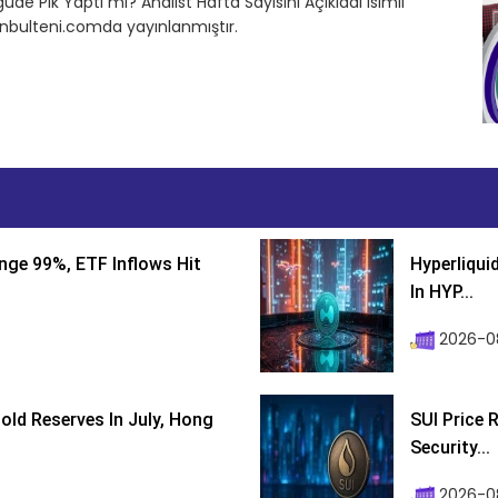
e Pik Yaptı mı? Analist Hafta Sayısını Açıkladı isimli
nbulteni.comda yayınlanmıştır.
nge 99%, ETF Inflows Hit
Hyperliqui
In HYP...
2026-08
ld Reserves In July, Hong
SUI Price 
Security...
2026-0