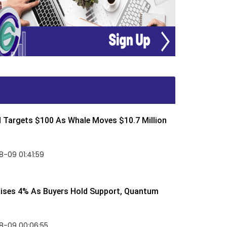
d Targets $100 As Whale Moves $10.7 Million
-09 01:41:59
Rises 4% As Buyers Hold Support, Quantum
8-09 00:06:55