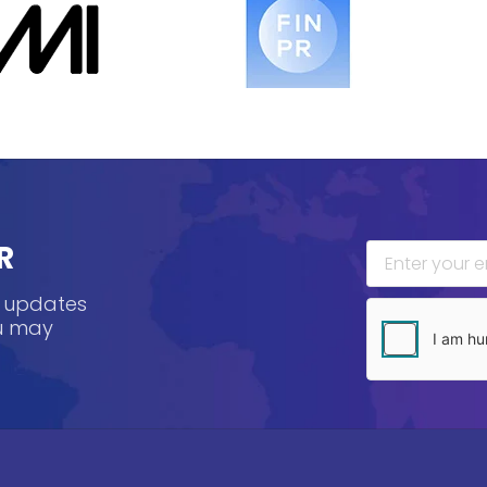
R
, updates
ou may