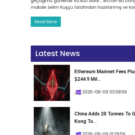
geçtiğimiz günlerde 93.500 dolar… Bitcoin Bu Döngüd
makale Selim Kuşçu tarafından hazırlanmış ve koi
Read More
Latest News
Ethereum Mainnet Fees Plu
$244.9 Mil...
2026-08-09 03:08:59
China Adds 20 Tonnes To Go
Kong To...
2026-08-09 01:29:59