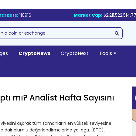
Markets:
110916
Market Cap:
$2,211,522,514,7
ges
CryptoNews
CryptoNext
Tools
tı mı? Analist Hafta Sayısını
eviyesini aşarak tüm zamanların en yüksek seviyesine
rine dair olumlu değerlendirmelerine yol açtı. (BTC),