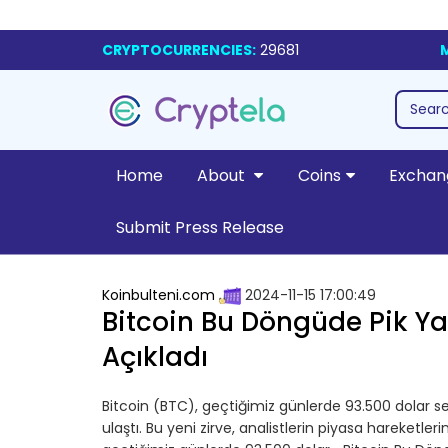
CRYPTOCURRENCIES:
29681
Home
About
Coins
Exchan
Submit Press Release
Koinbulteni.com
2024-11-15 17:00:49
Bitcoin Bu Döngüde Pik Yap
Açıkladı
Bitcoin (BTC), geçtiğimiz günlerde 93.500 dolar s
ulaştı. Bu yeni zirve, analistlerin piyasa hareketle