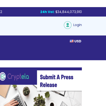
72
24h Vol:
$34,844,073,910
Login
USD