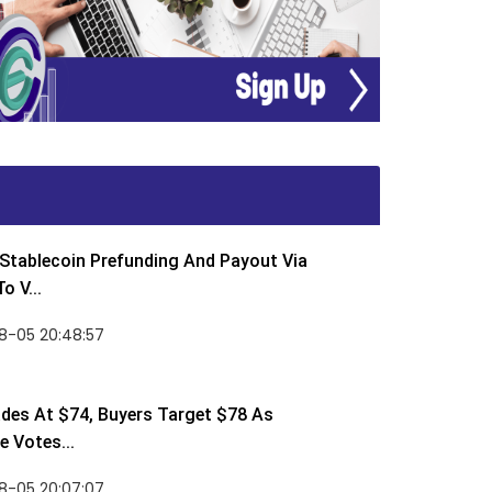
Stablecoin Prefunding And Payout Via
o V...
8-05 20:48:57
des At $74, Buyers Target $78 As
 Votes...
8-05 20:07:07