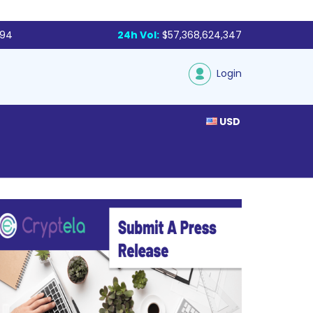
794
24h Vol:
$57,368,624,347
Login
USD