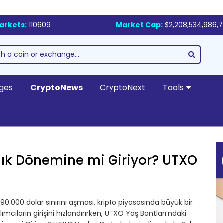
arkets:
110609
Market Cap:
$2,208,534,986,
ges
CryptoNews
CryptoNext
Tools
ınlık Dönemine mi Giriyor? UTXO
90.000 dolar sınırını aşması, kripto piyasasında büyük bir
ılımcıların girişini hızlandırırken, UTXO Yaş Bantları’ndaki