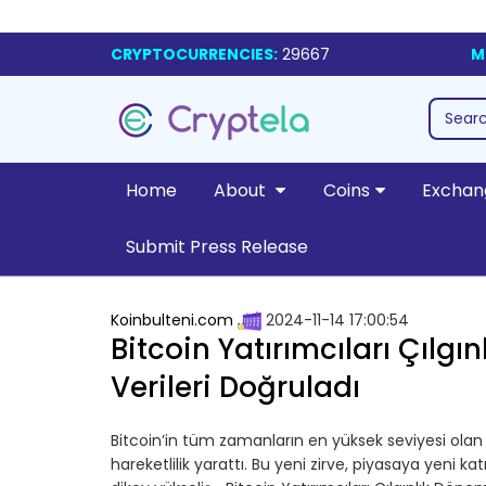
CRYPTOCURRENCIES:
29667
M
Home
About
Coins
Exchan
Submit Press Release
Koinbulteni.com
2024-11-14 17:00:54
Bitcoin Yatırımcıları Çılg
Verileri Doğruladı
Bitcoin’in tüm zamanların en yüksek seviyesi olan 
hareketlilik yarattı. Bu yeni zirve, piyasaya yeni kat