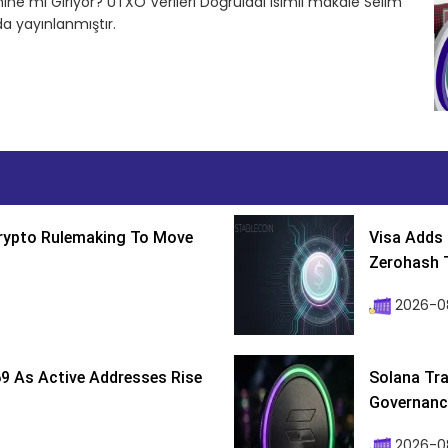
emine mi Giriyor? UTXO Verileri Doğruladı isimli makale Selim
a yayınlanmıştır.
Crypto Rulemaking To Move
Visa Adds 
Zerohash T
2026-0
9 As Active Addresses Rise
Solana Tra
Governance
2026-0