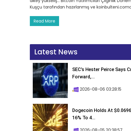
dikey yükseliş… Bitcoin Yatırımcıları Çılgınlık Dön
Kuşçu tarafından hazırlanmış ve koinbulteni.comd
Read More
Latest News
SEC’s Hester Peirce Says 
Forward,...
2026-08-06 03:28:15
Dogecoin Holds At $0.0696
16% To 4...
2026-08-05 20:38:57