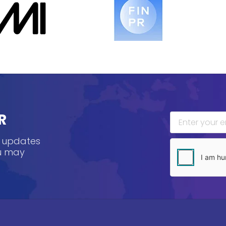
R
, updates
ou may