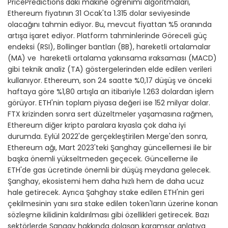
PricePredictions'daki makine öğrenimi algoritmaları,
Ethereum fiyatının 31 Ocak'ta 1.315 dolar seviyesinde
olacağını tahmin ediyor. Bu, mevcut fiyattan %5 oranında
artışa işaret ediyor. Platform tahminlerinde Göreceli güç
endeksi (RSI), Bollinger bantları (BB), hareketli ortalamalar
(MA) ve hareketli ortalama yakınsama ıraksaması (MACD)
gibi teknik analiz (TA) göstergelerinden elde edilen verileri
kullanıyor. Ethereum, son 24 saatte %0,17 düşüş ve önceki
haftaya göre %1,80 artışla an itibariyle 1.263 dolardan işlem
görüyor. ETH'nin toplam piyasa değeri ise 152 milyar dolar.
FTX krizinden sonra sert düzeltmeler yaşamasına rağmen,
Ethereum diğer kripto paralara kıyasla çok daha iyi
durumda. Eylül 2022'de gerçekleştirilen Merge'den sonra,
Ethereum ağı, Mart 2023'teki Şanghay güncellemesi ile bir
başka önemli yükseltmeden geçecek. Güncelleme ile
ETH'de gas ücretinde önemli bir düşüş meydana gelecek.
Şanghay, ekosistemi hem daha hızlı hem de daha ucuz
hale getirecek. Ayrıca Şahghay stake edilen ETH'nin geri
çekilmesinin yanı sıra stake edilen token'ların üzerine konan
sözleşme kilidinin kaldırılması gibi özellikleri getirecek. Bazı
sektörlerde Şangay hakkında dolaşan karamsar anlatıya