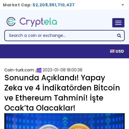
Market Cap:
$2,208,651,710,437
Togg
navig
USD
Coin-turk.com
2023-01-08 18:00:38
Sonunda Açıklandı! Yapay
Zeka ve 4 İndikatörden Bitcoin
ve Ethereum Tahmini! İşte
Ocak’ta Olacaklar!