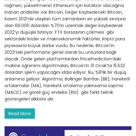
rağmen, yükseltmenin Ethereum için katalizör olacağına
inanan analistler var Bitcoin, Değer Kaybedecek! Bitcoin,
Kasım 2021’de ulaşılan tüm zamanların en yüksek seviyesi
olan 69.000 dolardan %70’in üzerinde değer kaybederek
2022’yi düşüşle bitiriyor. FTX borsasının çökmesi gibi
sektördeki krizler ve makroekonomik faktörler, kripto para
piyasasına büyük darbe vurdu. Bu nedenle, Bitcoin’in
2023’teki performansı genel olarak bu unsurlara bağlı
olacak. Önde gelen platformlardan PricePrediction’daki
makine öğrenimi algoritmaları, Bitcoin‘in 31 Ocak’ta 15.532
dolardan işlem yapacağını iddia ediyor. Bu, %8’lik bir düşüş
anlamına geliyor. Algoritma, Bollinger Bantları (BB), hareketli
ortalamalar (MA), hareketli ortalama yakınsama sapma
(MACD) ve göreli güç endeksi (RSI) gibi farklı teknik
göstergeleri dikkate alır.
Read More