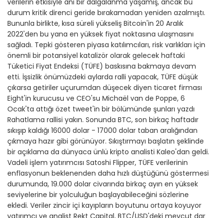
verilerin etkisiyle ani bir dalgalanma yaşamış, ancak bu
durum kritik direnci geride bırakamadan yeniden azalmıştı.
Bununla birlikte, kısa süreli yükseliş Bitcoin'in 20 Aralık
2022'den bu yana en yüksek fiyat noktasına ulaşmasını
sağladı. Tepki gösteren piyasa katılımcıları, risk varlıkları için
önemli bir potansiyel katalizör olarak gelecek haftaki
Tüketici Fiyat Endeksi (TÜFE) baskısına bakmaya devam
etti. İşsizlik önümüzdeki aylarda ralli yapacak, TÜFE düşük
çıkarsa getiriler uçurumdan düşecek diyen ticaret firması
Eight'in kurucusu ve CEO'su Michaël van de Poppe, 6
Ocak'ta attığı özet tweet'in bir bölümünde şunları yazdı
Rahatlama rallisi yakın. Sonunda BTC, son birkaç haftadır
sıkışıp kaldığı 16000 dolar - 17000 dolar taban aralığından
çıkmaya hazır gibi görünüyor. Sıkıştırmayı başlatın şeklinde
bir açıklama da dünyaca ünlü kripto analisti Kaleo'dan geldi.
Vadeli işlem yatırımcısı Satoshi Flipper, TÜFE verilerinin
enflasyonun beklenenden daha hızlı düştüğünü göstermesi
durumunda, 19.000 dolar civarında birkaç ayın en yüksek
seviyelerine bir yolculuğun başlayabileceğini sözlerine
ekledi. Veriler zincir içi kayıpların boyutunu ortaya koyuyor
yatırımcı ve analist Rekt Capital, BTC/USD'deki mevcut dar