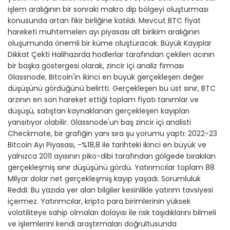
işlem aralığının bir sonraki makro dip bölgeyi oluşturması
konusunda artan fikir birliğine katıldı. Mevcut BTC fiyat
hareketi muhtemelen ayı piyasası alt birikim aralığının
oluşumunda önemli bir küme oluşturacak. Büyük Kayıplar
Dikkat Çekti Halihazırda hodlerlar tarafından çekilen acının
bir başka göstergesi olarak, zincir içi analiz firması
Glassnode, Bitcoin'in ikinci en büyük gerçekleşen değer
düşüşünü gördüğünü belirtti. Gerçekleşen bu üst sınır, BTC
arzının en son hareket ettiği toplam fiyatı tanımlar ve
düşüşü, satıştan kaynaklanan gerçekleşen kayıpları
yansıtıyor olabilir. Glassnode'un baş zincir içi analisti
Checkmate, bir grafiğin yanı sıra şu yorumu yaptı: 2022-23
Bitcoin Ayı Piyasası, -%18,8 ile tarihteki ikinci en büyük ve
yalnızca 2011 ayısının piko-dibi tarafından gölgede bırakılan
gerçekleşmiş sınır düşüşünü gördü. Yatırımcılar toplam 88
Milyar dolar net gerçekleşmiş kayıp yaşadı. Sorumluluk
Reddi: Bu yazıda yer alan bilgiler kesinlikle yatırım tavsiyesi
içermez. Yatırımcılar, kripto para birimlerinin yüksek
volatiliteye sahip olmaları dolayısı ile risk taşıdıklarını bilmeli
ve işlemlerini kendi araştırmaları doğrultusunda