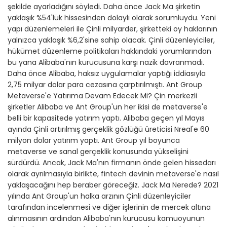
şekilde ayarladığını söyledi. Daha önce Jack Ma şirketin
yaklaşık %54'lük hissesinden dolaylı olarak sorumluydu. Yeni
yapı düzenlemeleri ile Çinli milyarder, şirketteki oy haklarının
yalnızca yaklaşık %6,2'sine sahip olacak. Çinli düzenleyiciler,
hükümet düzenleme politikaları hakkındaki yorumlarından
bu yana Alibaba'nın kurucusuna karşı nazik davranmadı.
Daha önce Alibaba, haksız uygulamalar yaptığı iddiasıyla
2,75 milyar dolar para cezasına çarptırılmıştı. Ant Group
Metaverse'e Yatırıma Devam Edecek Mi? Çin merkezli
şirketler Alibaba ve Ant Group'un her ikisi de metaverse'e
belli bir kapasitede yatırım yaptı. Alibaba geçen yıl Mayıs
ayında Çinli artırılmış gerçeklik gözlüğü üreticisi Nreal'e 60
milyon dolar yatırım yaptı. Ant Group yıl boyunca
metaverse ve sanal gerçeklik konusunda yükselişini
sürdürdü. Ancak, Jack Ma'nın firmanın önde gelen hissedarı
olarak ayrılmasıyla birlikte, fintech devinin metaverse'e nasıl
yaklaşacağını hep beraber göreceğiz. Jack Ma Nerede? 2021
yılında Ant Group'un halka arzının Çinli düzenleyiciler
tarafından incelenmesi ve diğer işlerinin de mercek altına
alınmasının ardından Alibaba'nın kurucusu kamuoyunun