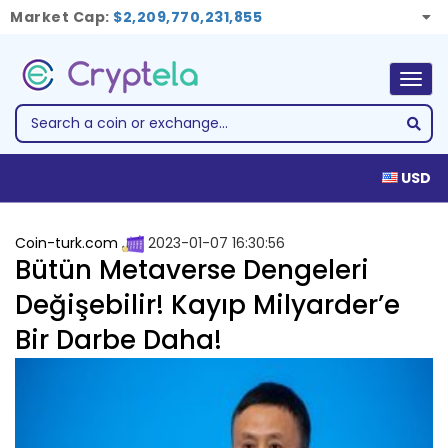
Market Cap:
$2,209,770,231,855
Togg
navig
USD
Coin-turk.com
2023-01-07 16:30:56
Bütün Metaverse Dengeleri
Değişebilir! Kayıp Milyarder’e
Bir Darbe Daha!