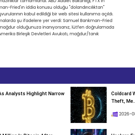
hazırlıklar tamamlandı. ABD Adalet Bakanlığı, FTX'in
-Fried'ın iddia konusu olduğu "dolandırıcılıktan"
rularının kabul edildiği bir web sitesi kullanıma açıldı.
amalarda şu ifadelere yer verdi: Samuel Bankman-Fried
rü mağdur olduğunuza inanıyorsanız, lütfen doğrulamada
 Amerika Birleşik Devletleri Avukatı, mağdur/tanık
s Analysts Highlight Narrow
Coldcard W
Theft, Me..
2026-0