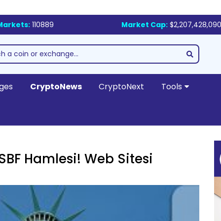
Markets:
110889
Market Cap:
$2,207,428,090
ges
CryptoNews
CryptoNext
Tools
SBF Hamlesi! Web Sitesi