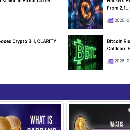
Million In Bitcoin After
Hackers Ex
From 2,1...
2026-0
poses Crypto Bill, CLARITY
Bitcoin Ri
Coldcard H
2026-08