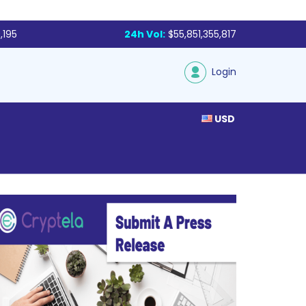
,195
24h Vol:
$55,851,355,817
Login
USD