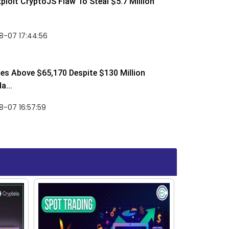
ploit CryptoJS Flaw To Steal $5.7 Million
8-07 17:44:56
ses Above $65,170 Despite $130 Million
a...
-07 16:57:59