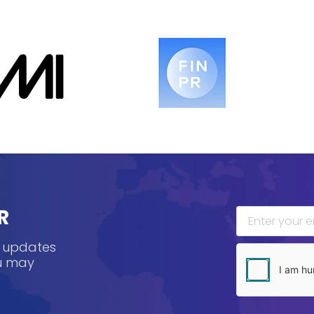
R
, updates
ou may