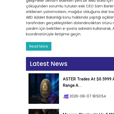
gelişmeler devam ederken yeni bir web sitesi için 
çöküşünden sorumlu tutulan eski CEO Sam Bankman
etkilenen yatırımcıların, mağdur olduğuna dair başvu
ABD Adalet Bakanlığı konu hakkında yaptığı açıkl
tarafından gerçekleştirilen dolandırıcılıktan ötü
yardım için belirtilen e-posta adresini kullanarak,
koordinatörüyle iletişime geçin.
Read More
Latest News
ASTER Trades At $0.5999 A
Range A...
2026-08-07 18:50:54