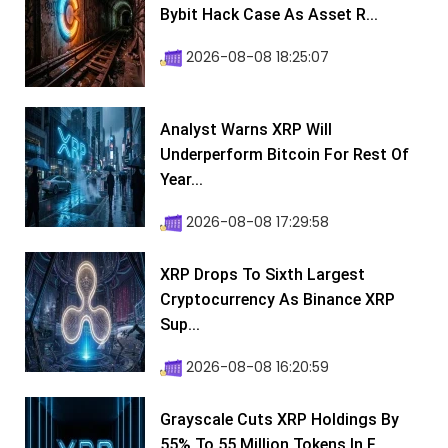
Bybit Hack Case As Asset R...
2026-08-08 18:25:07
Analyst Warns XRP Will
Underperform Bitcoin For Rest Of
Year...
2026-08-08 17:29:58
XRP Drops To Sixth Largest
Cryptocurrency As Binance XRP
Sup...
2026-08-08 16:20:59
Grayscale Cuts XRP Holdings By
55% To 55 Million Tokens In F...