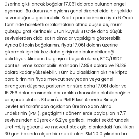
üzerine çıktı ancak boğalar 17.061 dolarda bulunan engeli
aşamadı. Bu durumun ayıların genel direnci ciddi bir şekilde
savunduğunu gösterebilir. Kripto para biriminin fiyatı 6 Ocak
tarihinde hareketli ortalamaların altına düşse de, mum
çubuğu grafiklerindeki uzun kuyruk BTC’de daha düşük
seviyelerden ciddi satın almalar yapıldığını gösterebilir.
Ayrıca Bitcoin boğalarının, fiyatı 17.061 doların üzerine
çıkarmak için bir kez daha girişimde bulunabileceği
belirtiliyor. Alıcıların bu girişimi başarılı olursa, BTC/USDT
paritesi ivme kazanabilir. Ardından 17.854 dolara ve 18.138
dolara kadar yükselebilir. Tüm bu olasılıkların aksine kripto
para biriminin fiyatı mevcut seviyeden veya genel
dirençten düşerse, paritenin bir süre daha 17.061 dolar ve
16.256 dolar arasındaki dar aralıkta konsolide olabileceğinin
bir işareti olabilir. Bitcoin'de PMI Etkisi! Amerika Birleşik
Devletleri tarafından açıklanan Üretim Satın Alma
Endeksinin (PMI), geçtiğimiz dönemlerde paylaşılan 47.7
seviyesinden düşerek 46.2'ye geriledi. İmalat sektöründeki
üretimi, iş gücünü ve mevcut stok gibi alanlardaki farklılıkları
30 gün bazında ölçen bir metrik olan ISM 2010 yılından bu