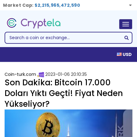
Market Cap:
$2,215,965,472,590
Togg
navig
USD
Coin-turk.com
2023-01-06 20:10:35
Son Dakika: Bitcoin 17.000
Doları Yıktı Geçti! Fiyat Neden
Yükseliyor?