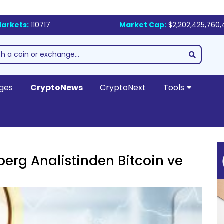
arkets:
110717
Market Cap:
$2,202,425,760,
ges
CryptoNews
CryptoNext
Tools
berg Analistinden Bitcoin ve