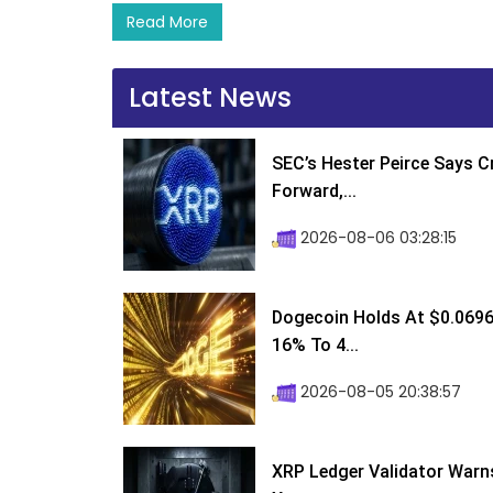
Read More
Latest News
SEC’s Hester Peirce Says 
Forward,...
2026-08-06 03:28:15
Dogecoin Holds At $0.0696
16% To 4...
2026-08-05 20:38:57
XRP Ledger Validator Warn