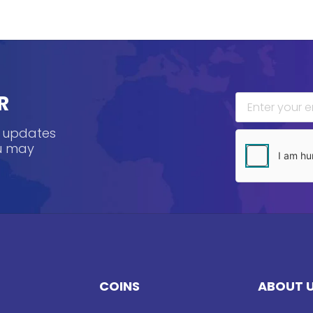
R
, updates
ou may
COINS
ABOUT 