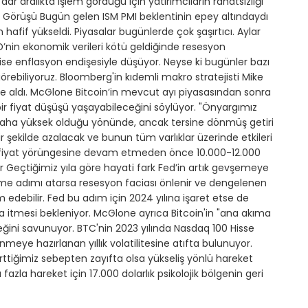
ar aralıkta işlem gördüğü için yatırımcıların rahatsızlığı
n Görüşü Bugün gelen ISM PMI beklentinin epey altındaydı
hafif yükseldi. Piyasalar bugünlerde çok şaşırtıcı. Aylar
’nin ekonomik verileri kötü geldiğinde resesyon
e ise enflasyon endişesiyle düşüyor. Neyse ki bugünler bazı
r görebiliyoruz. Bloomberg'in kıdemli makro stratejisti Mike
e aldı. McGlone Bitcoin’in mevcut ayı piyasasından sonra
r fiyat düşüşü yaşayabileceğini söylüyor. "Önyargımız
 daha yüksek olduğu yönünde, ancak tersine dönmüş getiri
r şekilde azalacak ve bunun tüm varlıklar üzerinde etkileri
önlü fiyat yörüngesine devam etmeden önce 10.000-12.000
lar Geçtiğimiz yıla göre hayati fark Fed’in artık gevşemeye
me adımı atarsa resesyon faciası önlenir ve dengelenen
m edebilir. Fed bu adım için 2024 yılına işaret etse de
 itmesi bekleniyor. McGlone ayrıca Bitcoin'in "ana akıma
ceğini savunuyor. BTC'nin 2023 yılında Nasdaq 100 Hisse
nmeye hazırlanan yıllık volatilitesine atıfta bulunuyor.
lirttiğimiz sebepten zayıfta olsa yükseliş yönlü hareket
fazla hareket için 17.000 dolarlık psikolojik bölgenin geri