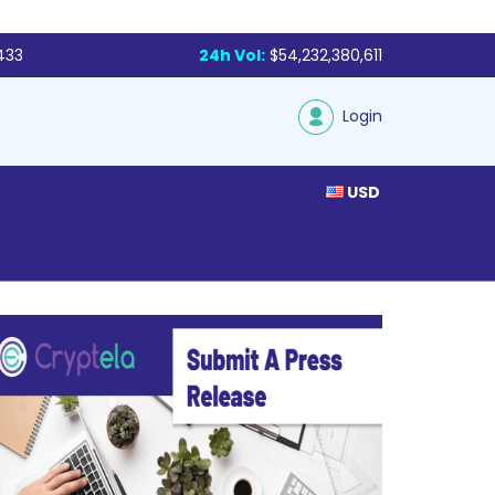
433
24h Vol:
$54,232,380,611
Login
USD