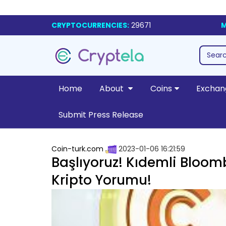
CRYPTOCURRENCIES:
29671
M
Home
About
Coins
Exchan
Submit Press Release
Coin-turk.com
2023-01-06 16:21:59
Başlıyoruz! Kıdemli Bloom
Kripto Yorumu!