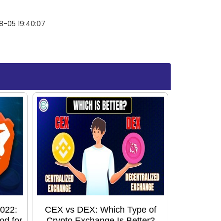
8-05 19:40:07
022:
CEX vs DEX: Which Type of
od for
Crypto Exchange Is Better?