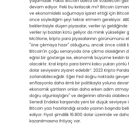
yaşamadık. Fakat Bitcoin adeta bir stablecoin gibi d
devam ediyor. Peki bu kırılacak mı? Bitcoin Uzma
ve ekonomideki soğumaya işaret ettiği için Bitcoin 
önce söylediğim şeyi tekrar etmem gerekiyor. ABD
beklentisiyle düşen piyasalar, veriler iyi geldiğind
veriler iyi bazıları kötü geliyor da minik yükselişle
McGlone, kripto para piyasalarının görünümünü el
"öne çıkmaya hazır" olduğunu, ancak önce ciddi bi
Bitcoin'in çoğu senaryoda öne çıkma olasılığının
eğrisi bir gösterge ise, ekonomik büyüme keskin bi
olacaktır. Kral kripto para birimi kalıcı yukarı y
dolar seviyesini ziyaret edebilir”. 2023 Kripto Para
zorlanabileceğidir. Eğer Fed doğru noktada gevşe
enflasyonla daha ılımlı bir politikayla yoluna deva
ekonomik şartların onları daha erken adım atmaya
doğru olgunlaştığını" ve değerinin altında olabile
Senedi Endeksi karşısında yeni bir düşük seviyeye i
Bitcoin yazı hazırlandığı sırada yazının başında be
ediyor. Fiyat şimdilik 16.800 dolar üzerinde ve daha 
kazanılmasına ihtiyaç var.