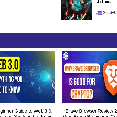
Gather...
2026-0
ginner Guide to Web 3.0:
Brave Browser Review 2
ything You Need to Know
Why Brave Browser is Go