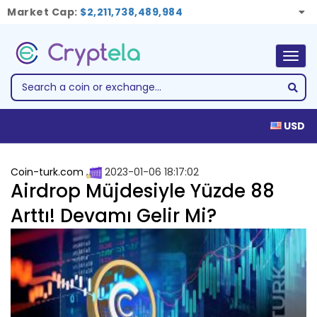
Market Cap:
$2,211,738,489,984
Togg
navig
USD
Coin-turk.com
2023-01-06 18:17:02
Airdrop Müjdesiyle Yüzde 88
Arttı! Devamı Gelir Mi?