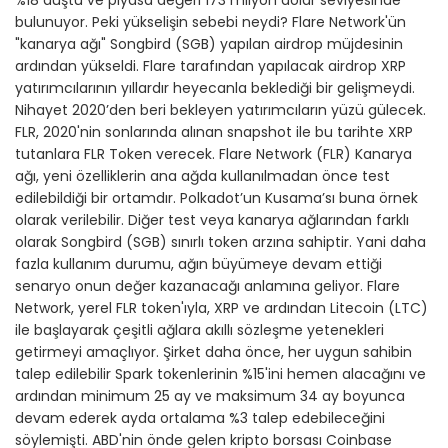
%18 düştü ve piyasa değeri 173 milyon dolar seviyesinde
bulunuyor. Peki yükselişin sebebi neydi? Flare Network'ün
"kanarya ağı" Songbird (SGB) yapılan airdrop müjdesinin
ardından yükseldi. Flare tarafından yapılacak airdrop XRP
yatırımcılarının yıllardır heyecanla beklediği bir gelişmeydi.
Nihayet 2020’den beri bekleyen yatırımcıların yüzü gülecek.
FLR, 2020'nin sonlarında alınan snapshot ile bu tarihte XRP
tutanlara FLR Token verecek. Flare Network (FLR) Kanarya
ağı, yeni özelliklerin ana ağda kullanılmadan önce test
edilebildiği bir ortamdır. Polkadot’un Kusama’sı buna örnek
olarak verilebilir. Diğer test veya kanarya ağlarından farklı
olarak Songbird (SGB) sınırlı token arzına sahiptir. Yani daha
fazla kullanım durumu, ağın büyümeye devam ettiği
senaryo onun değer kazanacağı anlamına geliyor. Flare
Network, yerel FLR token'ıyla, XRP ve ardından Litecoin (LTC)
ile başlayarak çeşitli ağlara akıllı sözleşme yetenekleri
getirmeyi amaçlıyor. Şirket daha önce, her uygun sahibin
talep edilebilir Spark tokenlerinin %15'ini hemen alacağını ve
ardından minimum 25 ay ve maksimum 34 ay boyunca
devam ederek ayda ortalama %3 talep edebileceğini
söylemişti. ABD'nin önde gelen kripto borsası Coinbase