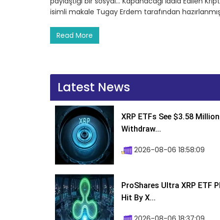
paylaştığı bir sosyal… Kapanacağı İddia Edilen Kripto
isimli makale Tugay Erdem tarafından hazırlanmış
Read More
Latest News
XRP ETFs See $3.58 Million
Withdraw...
2026-08-06 18:58:09
ProShares Ultra XRP ETF P
Hit By X...
2026-08-06 18:37:09