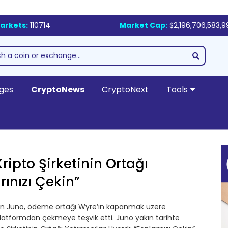
arkets:
110714
Market Cap:
$2,196,706,583,9
ges
CryptoNews
CryptoNext
Tools
ipto Şirketinin Ortağı
rınızı Çekin”
nan Juno, ödeme ortağı Wyre’ın kapanmak üzere
ni platformdan çekmeye teşvik etti. Juno yakın tarihte