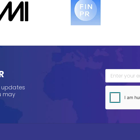
R
, updates
ou may