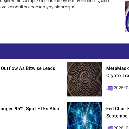
 Şirketinin Ortağı Yatırımcıları Uyardı: “Fonlarınızı Çekin”
 ve koinbulteni.comda yayınlanmıştır.
 Outflow As Bitwise Leads
MetaMask 
Crypto Tra
2026-0
lunges 95%, Spot ETFs Also
Fed Chair 
Septembe..
2026-08