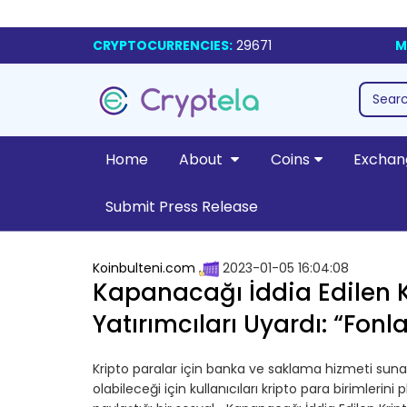
CRYPTOCURRENCIES:
29671
M
Home
About
Coins
Exchan
Submit Press Release
Koinbulteni.com
2023-01-05 16:04:08
Kapanacağı İddia Edilen Kr
Yatırımcıları Uyardı: “Fonla
Kripto paralar için banka ve saklama hizmeti su
olabileceği için kullanıcıları kripto para birimleri