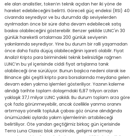
ele alan analistler, token’ın teknik açıdan her iki yöne de
hareket edebileceğini belirtti. Göreceli güç endeksi (RSI) 40
civarında seyrediyor ve bu durumda dip seviyelerden
ayrılmadan önce bir süre daha devam edebilecek satış
baskısı olabileceğini gösterebilir. Benzer şekilde LUNC'ın 30
günlük hareketli ortalaması 200 günlük seviyenin
yakınlarında seyrediyor. Yine bu durum bir ralli yaşamadan
önce daha fazla düşüş olabileceğinin işareti olabilir. Fiyat
Analizi! Kripto para birimindeki teknik belirsizliğe rağmen
LUNC’ın bu yıl içerisinde ciddi fiyat artışlarına tanık
olabileceği öne sürülüyor. Bunun başlıca nedeni olarak ise
Binance gibi çeşitli kripto para borsalarında meydana gelen
devam eden yakma işlemleri gösteriliyor. Yazının kaleme
alındığı tarihte toplam dolaşımdaki 6,87 trilyon arzdan
yaklaşık 37,1 milyar LUNC yakıldı. Bu durum toplam arza göre
çok fazla görünmeyebilir, ancak özellikle yanma oranını
artırmaya yönelik topluluk çabası göz önüne alındığında
önümüzdeki aylarda yakım işlemlerinin artabileceği
belirtiliyor. Öte yandan geçtiğimiz birkaç gün içerisinde
Terra Luna Classic blok zincirinde, gelişimi artırmayı