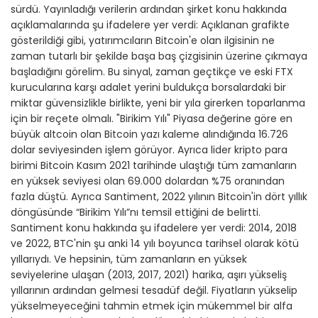
sürdü. Yayınladığı verilerin ardından şirket konu hakkında
açıklamalarında şu ifadelere yer verdi: Açıklanan grafikte
gösterildiği gibi, yatırımcıların Bitcoin'e olan ilgisinin ne
zaman tutarlı bir şekilde başa baş çizgisinin üzerine çıkmaya
başladığını görelim. Bu sinyal, zaman geçtikçe ve eski FTX
kurucularına karşı adalet yerini buldukça borsalardaki bir
miktar güvensizlikle birlikte, yeni bir yıla girerken toparlanma
için bir reçete olmalı. "Birikim Yılı" Piyasa değerine göre en
büyük altcoin olan Bitcoin yazı kaleme alındığında 16.726
dolar seviyesinden işlem görüyor. Ayrıca lider kripto para
birimi Bitcoin Kasım 2021 tarihinde ulaştığı tüm zamanların
en yüksek seviyesi olan 69.000 dolardan %75 oranından
fazla düştü. Ayrıca Santiment, 2022 yılının Bitcoin'in dört yıllık
döngüsünde “Birikim Yılı”nı temsil ettiğini de belirtti.
Santiment konu hakkında şu ifadelere yer verdi: 2014, 2018
ve 2022, BTC'nin şu anki 14 yılı boyunca tarihsel olarak kötü
yıllarıydı. Ve hepsinin, tüm zamanların en yüksek
seviyelerine ulaşan (2013, 2017, 2021) harika, aşırı yükseliş
yıllarının ardından gelmesi tesadüf değil. Fiyatların yükselip
yükselmeyeceğini tahmin etmek için mükemmel bir alfa